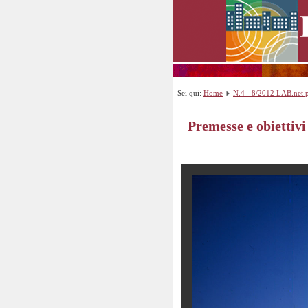
Sei qui:
Home
N.4 - 8/2012 LAB.net p
Premesse e obiettivi