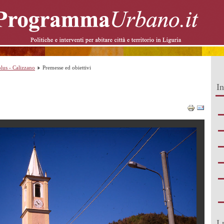
lus - Calizzano
Premesse ed obiettivi
In
I 