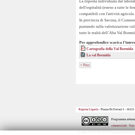
La risposta individuata dal labor
dell'ospitalità (esteso a tutte le fo
compatibili con l'attività agricola 
In provincia di Savona, il Comune 
puntando sulla valorizzazione cult
tutte le realtà dell’Alta Val Bormi
Per approfondire scarica l’intero
Cartografia della Val Bormida
La val Bormida
< Prec
Regione Liguria
- Piazza De Ferrari 1 - 16121
Programma urbano
commerciale - Non 
Codice ISSN 2281-3969 Programma urbano.it 