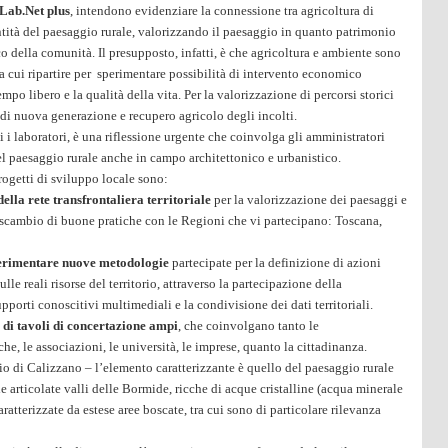
 Lab.Net plus
, intendono evidenziare la connessione tra agricoltura di
entità del paesaggio rurale, valorizzando il paesaggio in quanto patrimonio
 della comunità. Il presupposto, infatti, è che agricoltura e ambiente sono
da cui ripartire per sperimentare possibilità di intervento economico
tempo libero e la qualità della vita. Per la valorizzazione di percorsi storici
ir di nuova generazione e recupero agricolo degli incolti.
 i laboratori, è una riflessione urgente che coinvolga gli amministratori
del paesaggio rurale anche in campo architettonico e urbanistico.
rogetti di sviluppo locale sono:
ella rete transfrontaliera territoriale
per la valorizzazione dei paesaggi e
o scambio di buone pratiche con le Regioni che vi partecipano: Toscana,
sperimentare nuove metodologie
partecipate per la definizione di azioni
ulle reali risorse del territorio, attraverso la partecipazione della
upporti conoscitivi multimediali e la condivisione dei dati territoriali.
 di tavoli di concertazione ampi
, che coinvolgano tanto le
che, le associazioni, le università, le imprese, quanto la cittadinanza.
io di Calizzano – l’elemento caratterizzante è quello del paesaggio rurale
e articolate valli delle Bormide, ricche di acque cristalline (acqua minerale
ratterizzate da estese aree boscate, tra cui sono di particolare rilevanza