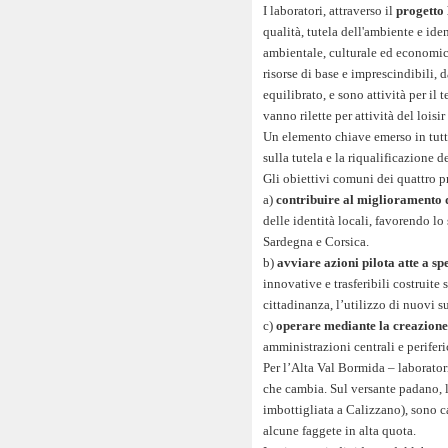
I laboratori, attraverso il
progetto
qualità, tutela dell'ambiente e id
ambientale, culturale ed economico
risorse di base e imprescindibili, 
equilibrato, e sono attività per il 
vanno rilette per attività del lois
Un elemento chiave emerso in tutti
sulla tutela e la riqualificazione 
Gli obiettivi comuni dei quattro p
a)
contribuire al miglioramento d
delle identità locali, favorendo l
Sardegna e Corsica.
b)
avviare azioni pilota atte a 
innovative e trasferibili costruite s
cittadinanza, l’utilizzo di nuovi s
c)
operare mediante la creazione
amministrazioni centrali e periferi
Per l’Alta Val Bormida – laborator
che cambia. Sul versante padano, l
imbottigliata a Calizzano), sono ca
alcune faggete in alta quota.