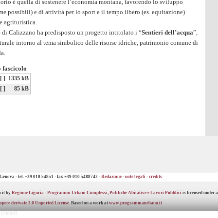
atorio è quella di sostenere l’economia montana, favorendo lo sviluppo
rme possibili) e di attività per lo sport e il tempo libero (es. equitazione)
e agrituristica.
di Calizzano ha predisposto un progetto intitolato i “
Sentieri dell’acqua
”,
urale intorno al tema simbolico delle risorse idriche, patrimonio comune di
da.
 fascicolo
[ ]
1335 kB
[ ]
85 kB
 Genova - tel. +39 010 54851 - fax +39 010 5488742 -
Redazione
-
note legali -
credits
.it by
Regione Liguria - Programmi Urbani Complessi, Politiche Abitative e Lavori Pubblici
is licensed under 
opere derivate 3.0 Unported License
. Based on a work at
www.programmaurbano.it
[Online]